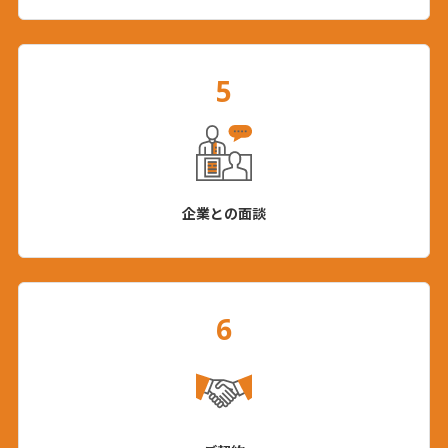
5
企業との面談
6