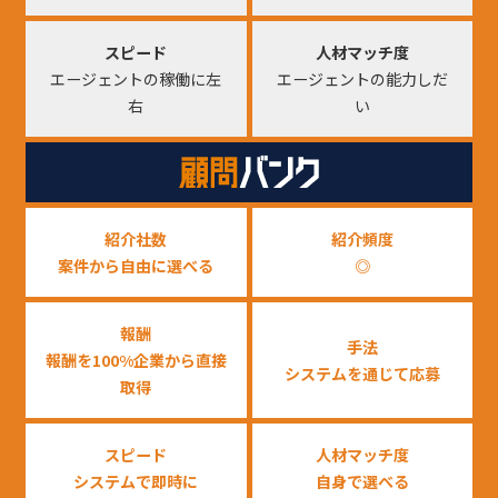
スピード
人材マッチ度
エージェントの稼働に左
エージェントの能力しだ
右
い
紹介社数
紹介頻度
案件から自由に選べる
◎
報酬
手法
報酬を100%企業から直接
システムを通じて応募
取得
スピード
人材マッチ度
システムで即時に
自身で選べる