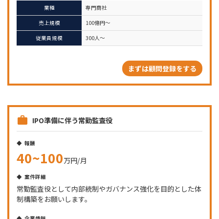
業種
専門商社
売上規模
100億円～
従業員規模
300人～
まずは顧問登録をする
IPO準備に伴う常勤監査役
報酬
40~100
万円/月
案件詳細
常勤監査役として内部統制やガバナンス強化を目的とした体
制構築をお願いします。
企業情報