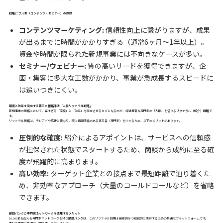
戦略2: プル型（コンテンツ・セミナー）の課題
コンテンツマーケティング:
信頼性向上に繋がりますが、成果
が出るまでに時間がかかりすぎる（通常6ヶ月〜1年以上）。
資金や時間が限られた新規事業には不向きなケースが多い。
セミナー/ウェビナー:
質の高いリードを獲得できますが、企
画・集客に多大な工数がかかり、事業が急成長するスピードに
は追いつきにくい。
確度と効率を両立する第三の開拓手法「人脈リファラル戦略」
新規事業の開拓において、高すぎる「確度」と「効率」を両立させるカギとなるのが、経験豊富な専門家の「人脈」を借りる
リファラル（紹介）戦略
で
す。
リファラル開拓は、テレアポや広告と異なり、既に信頼関係のある第三者（専門家）を介するため、以下のメリットがあります。
圧倒的な確度:
紹介によるアポイントは、サービスへの信頼感
が担保された状態でスタートするため、商談から成約に至る確
度が飛躍的に高まります。
高い効率:
ターゲット企業との接点まで最短距離で辿り着くた
め、非効率なアプローチ（大量のコールドコールなど）を省略
できます。
顧問バンクの専門家ネットワークを活用するメリット
10,000名を超える専門家ネットワークを持つ
顧問バンク
は、このリファラル戦略を組織的かつ継続的に実行するための最適なプラットフォームです。