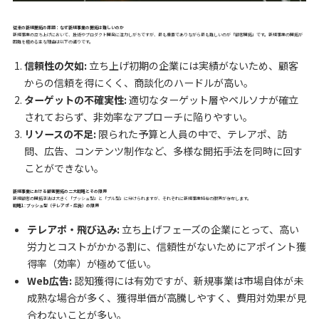
従来の新規開拓の課題：なぜ新規事業の開拓は難しいのか
新規事業の立ち上げにおいて、技術やプロダクト開発に注力しがちですが、最も重要でありながら最も難しいのが「顧客開拓」です。新規事業の開拓が
困難を極める主な理由は以下の通りです。
信頼性の欠如:
立ち上げ初期の企業には実績がないため、顧客
からの信頼を得にくく、商談化のハードルが高い。
ターゲットの不確実性:
適切なターゲット層やペルソナが確立
されておらず、非効率なアプローチに陥りやすい。
リソースの不足:
限られた予算と人員の中で、テレアポ、訪
問、広告、コンテンツ制作など、多様な開拓手法を同時に回す
ことができない。
新規事業における顧客開拓の二大戦略とその限界
新規顧客の開拓手法は大きく「プッシュ型」と「プル型」に分けられますが、それぞれに新規事業特有の限界が存在します。
戦略1: プッシュ型（テレアポ・広告）の限界
テレアポ・飛び込み:
立ち上げフェーズの企業にとって、高い
労力とコストがかかる割に、信頼性がないためにアポイント獲
得率（効率）が極めて低い。
Web広告:
認知獲得には有効ですが、新規事業は市場自体が未
成熟な場合が多く、獲得単価が高騰しやすく、費用対効果が見
合わないことが多い。