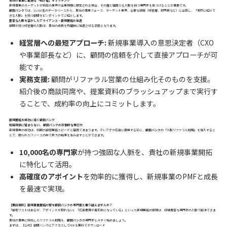
貴社の事業に最適な「紹介者」をマッチング
新規事業のターゲットが特定の業界や企業規模に限定される場合、その層と確固たる人脈を持つ専門家を見つけることが重要です。
顧問バンク
では、10,000名のデータベースから、貴社の事業フェーズ、ターゲット業界、必要な役職（経営層、部門長など）に合致し、「実際に紹介で
きる人脈」を持つ顧問をピンポイントでご紹介します。
豊富な人脈を活かしたアライアンス・新規開拓の加速
顧問が持つ経営層の人脈は、貴社の成長を飛躍的に加速させる武器となります。
経営層への最短アプローチ:
新規事業導入の意思決定者（CXO
や事業部長など）に、顧問の信頼を介して直接アプローチが可
能です。
実務支援:
顧問がリファラル営業の仕組み化そのものを支援。
紹介後の商談同席や、提案資料のブラッシュアップまで実行す
ることで、成約率の向上にコミットします。
新規開拓を成功に導く顧問バンク
知識提供に留まらない、 顧問バンクの圧倒的な実行力
新規事業の成功は、初期の顧客開拓スピードと確度で決まります。テレアポや広告に疲弊する前に、
顧問バンク
の「人脈リファラル戦略」を導入するこ
とで、限られたリソースの中で最大の結果を生み出すことができます。
10,000名の専門家
が持つ強固な人脈を、貴社の新規事業開拓
に特化して活用。
高確度のアポイント
を効率的に獲得し、新規事業のPMFと成長
を最速で実現。
【無料相談】新規事業開拓の壁を顧問バンクの専門家と乗り越えませんか？
「顧客リストはあるが、アポイントが取れない」「広告費用が青天井になっている」といった新規開拓の課題は、経験豊富な専門家の人脈で解決できま
す。
貴社の事業に特化したリファラル戦略を、
顧問バンク
の専門家と今すぐ始めましょう。
まずは、
【公式】顧問バンクにアクセスしてPDFを無料でダウンロード