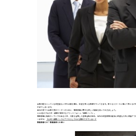
企業の舵をとっている経営者もいずれは歳を重ね、引退を考える時期がやってきます。新たなスタートに備えて考えなけ
が出てしまいます。
自分の育てた企業や次のリーダーのために、事業承継に関する正しい知識を持っておきましょう。
8,500名のプロ人材・顧問が登録するプラットフォーム「顧問バンク」。
事業承継に知見やノウハウのある人材、人脈を活用した営業活動の強化、社内の経営課題の解決に最適な人材に直接アプ
→まずは、
【公式】顧問バンクにアクセスしてPDFを無料でダウンロード
事業承継とは？事業継承との違い