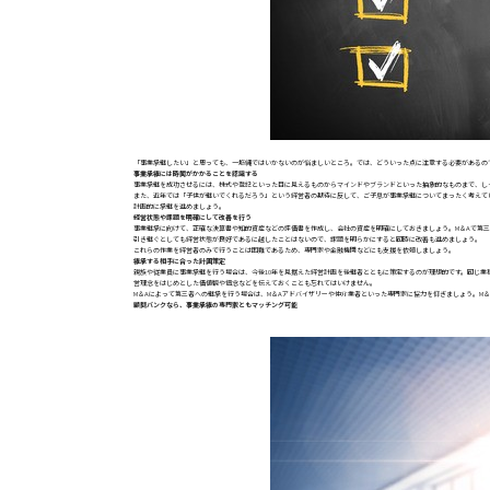
「事業承継したい」と思っても、一筋縄ではいかないのが悩ましいところ。では、どういった点に注意する必要があるの
事業承継には時間がかかることを認識する
事業承継を成功させるには、株式や登記といった目に見えるものからマインドやブランドといった抽象的なものまで、し
また、近年では「子供が継いでくれるだろう」という経営者の期待に反して、ご子息が事業承継についてまったく考えて
計画的に承継を進めましょう。
経営状態や課題を明確にして改善を行う
事業継承に向けて、正確な決算書や知的資産などの評価書を作成し、会社の資産を明確にしておきましょう。M＆Aで第
引き継ぐとしても経営状態が良好であるに越したことはないので、課題を明らかにすると同時に改善も進めましょう。
これらの作業を経営者のみで行うことは困難であるため、専門家や金融機関などにも支援を依頼しましょう。
継承する相手に合った計画策定
親族や従業員に事業承継を行う場合は、今後10年を見据えた経営計画を後継者とともに策定するのが理想的です。同じ
営理念をはじめとした価値観や信念などを伝えておくことも忘れてはいけません。
M＆Aによって第三者への継承を行う場合は、M＆Aアドバイザリーや仲介業者といった専門家に協力を仰ぎましょう。M
顧問バンクなら、事業承継の専門家ともマッチング可能