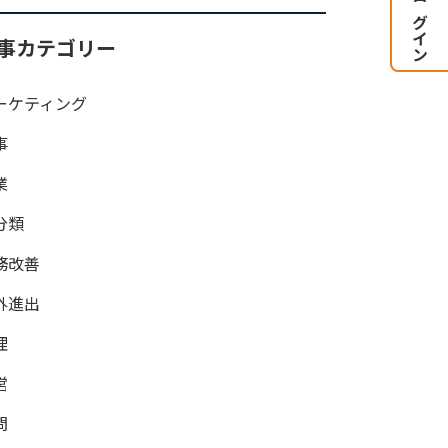
顧問ログイン
事カテゴリー
ーケティング
事
業
分類
務改善
外進出
理
営
問