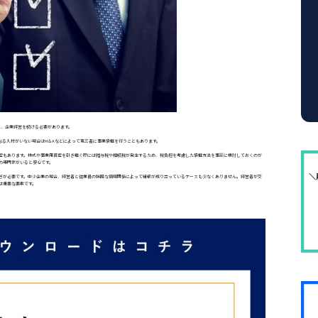
し、企業経営を続ける必要があります。
なる人材がいない場合はM＆Aなどによって第三者に事業承継を行うこともあります。
産もあります。株式や事業用資産を引き継ぐ際には贈与税や相続税が発生するため、税負担を考慮した承継方法を事前に検討しておくのが
の専門家がいると安心です。
ぎが必要です。中小企業の場合、経営者と従業員の強固な信頼関係によって組織が成り立っているケースも少なくありません。経営者が交
は重要な要素です。