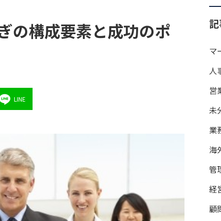
記
ぎの構成要素と成功のポ
マ
人
営
LINE
未
業
海
管
経
顧