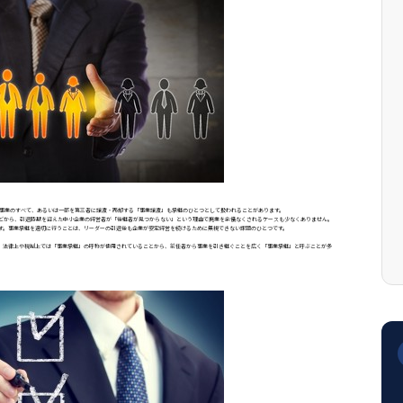
。事業のすべて、あるいは一部を第三者に譲渡・売却する「事業譲渡」も承継のひとつとして扱われることがあります。
どから、引退時期を迎えた中小企業の経営者が「後継者が見つからない」という理由で廃業を余儀なくされるケースも少なくありません。
す。事業承継を適切に行うことは、リーダーの引退後も企業が安定経営を続けるために無視できない課題のひとつです。
、法律上や税制上では「事業承継」の呼称が使用されていることから、前任者から事業を引き継ぐことを広く「事業承継」と呼ぶことが多