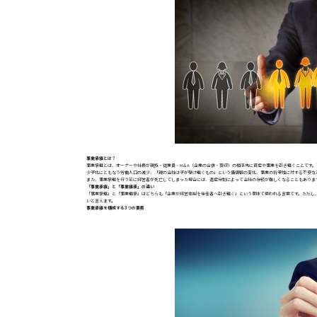
事業承継とは？
事業承継とは、オーナーや社長が親族・従業員・M＆A（企業の合併・買収）の相手先に資産や事業を引き継ぐことです
少子化にともなう労働人口の減少、「親の会社は子が受け継ぐもの」という価値観の変化、事業の将来性に対する不安な
また、事業承継を行う前に経営者が死亡してしまった場合には、遺産分割によって会社の存続が難しくなることもありま
「
事業承継」と「事業継承」の違い
「事業承継」と「事業継承」はどちらも「企業が経営体制を後任者へ引き継ぐ」という意味で使われる言葉です。ただし
いと言えます。
事業承継を構成する3つの要素