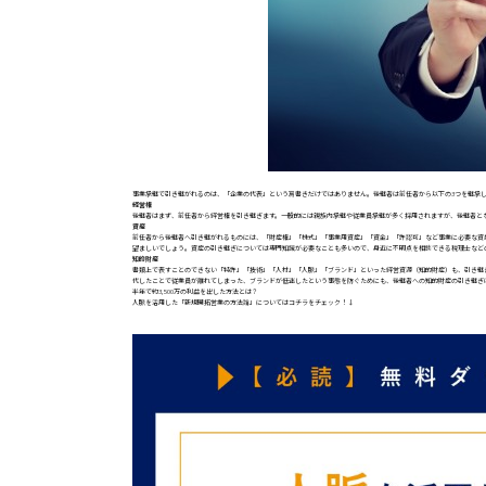
事業承継で引き継がれるのは、「企業の代表」という肩書きだけではありません。後継者は前任者から以下の3つを継承
経営権
後継者はまず、前任者から経営権を引き継ぎます。一般的には親族内承継や従業員承継が多く採用されますが、後継者と
資産
前任者から後継者へ引き継がれるものには、「財産権」「株式」「事業用資産」「資金」「許認可」など事業に必要な資
望ましいでしょう。資産の引き継ぎについては専門知識が必要なことも多いので、身近に不明点を相談できる税理士など
知的財産
書類上で表すことのできない「特許」「技術」「人材」「人脈」「ブランド」といった経営資源（知的財産）も、引き継
代したことで従業員が離れてしまった、ブランドが低迷したという事態を防ぐためにも、後継者への知的財産の引き継ぎ
半年で約3,500万の利益を出した方法とは？
人脈を活用した「新規開拓営業の方法論」についてはコチラをチェック！↓