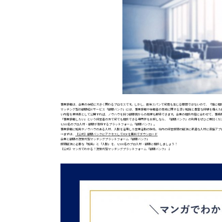
事業承継は、企業の存続に大きく関わるプロセスです。しかし、数年スパンで何度も生じる問題ではないので、「誰に相
マッチング型の顧問紹介サービス「顧問バンク」には、事業承継や後継者の育成に関する深い知識と豊富な経験を備えた
い内容を案件表として公開すれば、ノウハウを持つ顧問側からの提案も期待できます。企業の相談内容に合わせて、事務
「事業承継したい」という経営者の方で何でも相談できる専門家をお探しなら、「顧問バンク」の利用をぜひご検討くだ
8,500名のプロ人材・顧問が登録するプラットフォーム「顧問バンク」。
事業承継に知見やノウハウのある人材、人脈を活用した営業活動の強化、社内の経営課題の解決に最適な人材に直接アプ
→まずは、
【公式】顧問バンクにアクセスしてPDFを無料でダウンロード
企業と顧問の次世代型マッチングプラットフォーム「顧問バンク」
課題解決に必要な「知見」と「人脈」を、8,500名のプロ人材・顧問に相談しましょう！
【公式】マンガでわかる！次世代型マッチングプラットフォーム「顧問バンク」↓