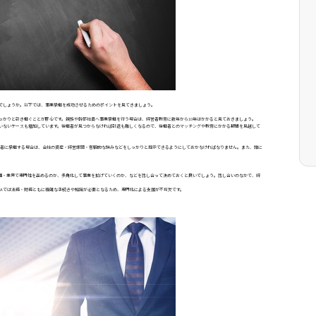
でしょうか。以下では、事業承継を成功させるためのポイントを見てきましょう。
っかりと引き継ぐことが肝心です。親族や幹部社員へ事業承継を行う場合は、経営者教育に数年から10年はかかると見ておきましょう。
いないケースも増加しています。後継者が見つからなければ引退も難しくなるので、後継者とのマッチングや教育にかかる期間を見越して
三者に承継する場合は、会社の資産・経営課題・客観的な強みなどをしっかりと提示できるようにしておかなければなりません。また、誰に
業種・業界で専門性を高めるのか、多角化して事業を拡げていくのか、などを話し合って決めておくと良いでしょう。話し合いのなかで、経
＆Aでは法務・財務ともに複雑な手続きや知識が必要となるため、専門化による支援が不可欠です。