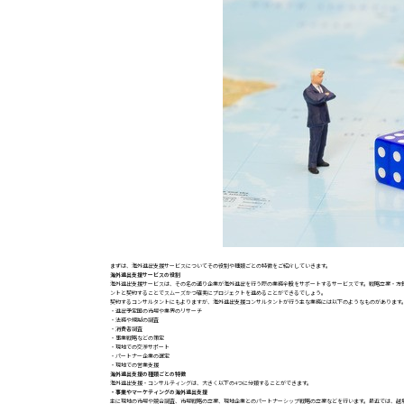
まずは、海外進出支援サービスについてその役割や種類ごとの特徴をご紹介していきます。
海外進出支援サービスの役割
海外進出支援サービスは、その名の通り企業が海外進出を行う際の業務全般をサポートするサービスです。戦略立案・方
ントと契約することでスムーズかつ確実にプロジェクトを進めることができるでしょう。
契約するコンサルタントにもよりますが、海外進出支援コンサルタントが行う主な業務には以下のようなものがあります
・進出予定国の市場や業界のリサーチ
・法務や規制の調査
・消費者調査
・事業戦略などの策定
・現地での交渉サポート
・パートナー企業の選定
・現地での営業支援
海外進出支援の種類ごとの特徴
海外進出支援・コンサルティングは、大きく以下の4つに分類することができます。
・事業やマーケティングの海外進出支援
主に現地の市場や競合調査、市場戦略の立案、現地企業とのパートナーシップ戦略の立案などを行います。最近では、越境