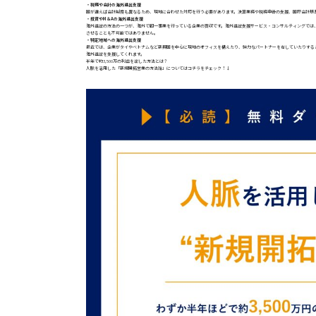
・税務や会計の海外進出支援
国が違えば会計制度も異なるため、現地に合わせた対応を行う必要があります。決算業務や税務申告の支援、国際会計基
・投資やM＆Aの海外進出支援
海外進出の方法の一つが、海外で同一事業を行っている企業の買収です。海外進出支援サービス・コンサルティングでは
させることも不可能ではありません。
・特定地域への海外進出支援
最近では、企業がタイやベトナムなど新興国を中心に現地のオフィスを構えたり、強力なパートナーを有していたりする
海外進出を支援してくれます。
半年で約3,500万の利益を出した方法とは？
人脈を活用した「新規開拓営業の方法論」についてはコチラをチェック！↓