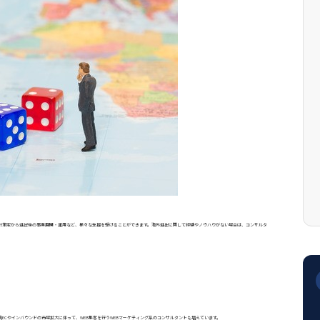
針策定から進出後の事業展開・運用など、様々な支援を受けることができます。海外進出に関して経験やノウハウがない場合は、コンサルタ
。
ECやインバウンドの市場拡大に伴って、WEB集客を行うWEBマーケティング系のコンサルタントも増えています。