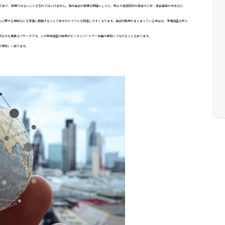
であり、目標ではないことを忘れてはいけません。海外進出の目標を明確にしたら、売上や投資回収の目途や人材・資金確保の方法など、
入に関する規制などを正確に把握することで後々のトラブルを回避しやすくなります。進出計画案がまとまっている場合は、予備調査を終え
探るのも重要なリサーチです。この現地調査の結果がビジネスパートナー候補の選定につながることもあります。
の策定」へ戻ります。