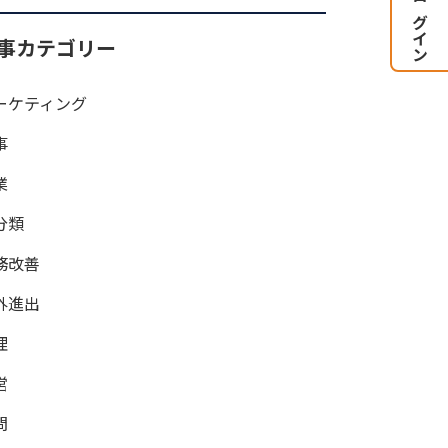
顧問ログイン
事カテゴリー
ーケティング
事
業
分類
務改善
外進出
理
営
問