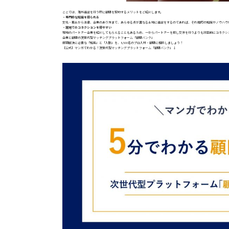
ここでは、海外進出を行う際に顧問を契約するメリットをご紹介します。
・専門的な知識を得られる
文化・風土から法律、企業のあり方まで、あらゆる点が異なる土地に進出をするのであれば、それ相応の知識やノウハウ
・現地でのコネクションを得やすい
現地のパートナー企業を紹介してもらえることもあるため、一からパートナーを探し交渉を行うよりも効率的にコネクシ
企業と顧問の次世代型マッチングプラットフォーム「顧問バンク」
課題解決に必要な「知見」と「人脈」を、8,500名のプロ人材・顧問に相談しましょう！
【公式】マンガでわかる！次世代型マッチングプラットフォーム「顧問バンク」↓