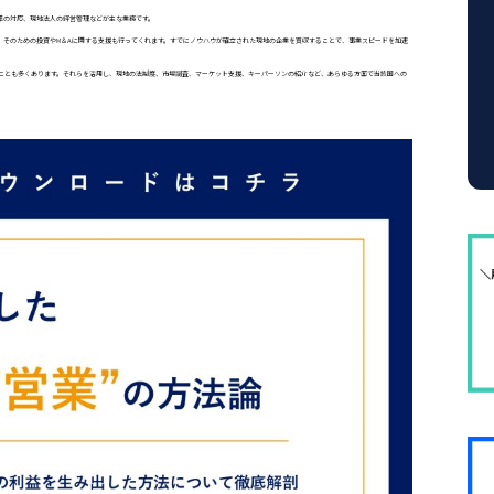
準の対応、現地法人の経営管理などが主な業務です。
、そのための投資やM＆Aに関する支援も行ってくれます。すでにノウハウが確立された現地の企業を買収することで、事業スピードを加速
ことも多くあります。それらを活用し、現地の法制度、市場調査、マーケット支援、キーパーソンの紹介など、あらゆる方面で当該国への