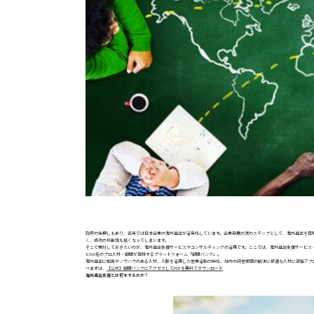
政府の後押しもあり、近年では日本企業の海外進出が活発化しています。企業発展の次のステップとして、海外進出を目
く、成功の可能性も低くなってしまいます。
そこで検討しておきたいのが、海外進出支援サービスやコンサルティングの活用です。ここでは、海外進出支援サービス
8,500名のプロ人材・顧問が登録するプラットフォーム「顧問バンク」。
海外進出に知見やノウハウのある人材、人脈を活用した営業活動の強化、社内の経営課題の解決に最適な人材に直接アプ
→まずは、
【公式】顧問バンクにアクセスしてPDFを無料でダウンロード
海外進出支援とは何をするのか？