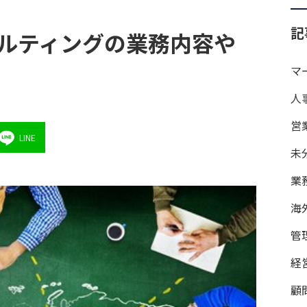
記
ルティングの業務内容や
マ
人
営
LINE
未
業
海
管
経
顧