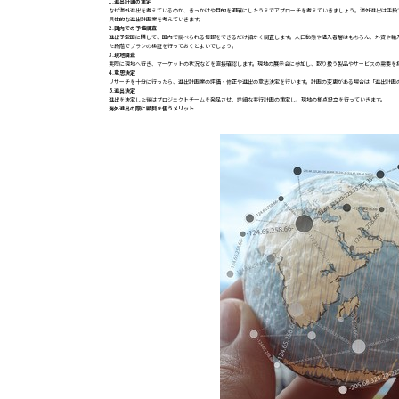
1.進出計画の策定
なぜ海外進出を考えているのか、きっかけや目的を明確にしたうえでアプローチを考えていきましょう。海外進出は手段
具体的な進出計画案を考えていきます。
2.国内での予備調査
進出予定国に関して、国内で調べられる情報をできるだけ細かく調査します。人口動態や購入者層はもちろん、外資や輸
た段階でプランの検証を行っておくとよいでしょう。
3.現地調査
実際に現地へ行き、マーケットの状況などを直接確認します。現地の展示会に参加し、取り扱う製品やサービスの需要を
4.意思決定
リサーチを十分に行ったら、進出計画案の評価・修正や進出の意志決定を行います。計画の変更がある場合は「進出計画
5.進出決定
進出を決定した後はプロジェクトチームを発足させ、詳細な実行計画の策定し、現地の拠点設立を行っていきます。
海外進出の際に顧問を使うメリット